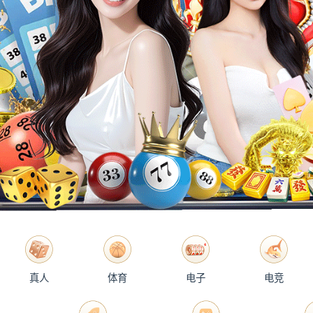
真人
体育
电子
电竞